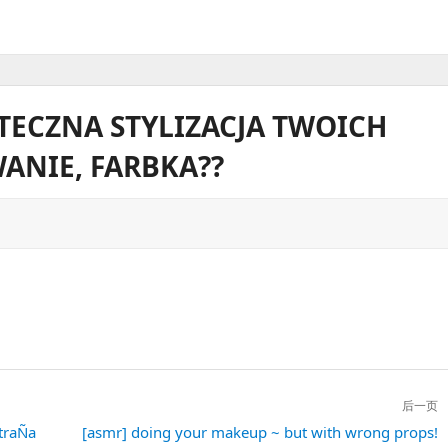
ĄTECZNA STYLIZACJA TWOICH
ANIE, FARBKA??
后一页
xtraÑa
下
[asmr] doing your makeup ~ but with wrong props!