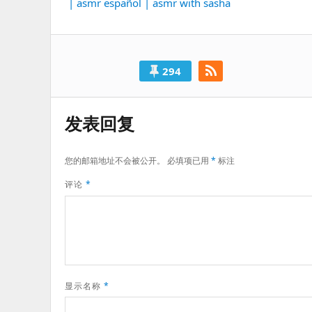
导
| asmr español | asmr with sasha
一
航
篇：
294
发表回复
您的邮箱地址不会被公开。
必填项已用
*
标注
评论
*
显示名称
*