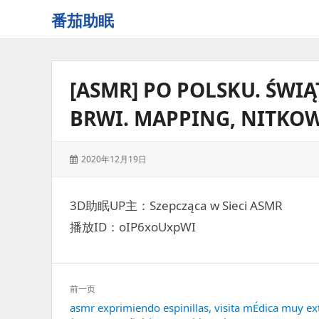
番茄助眠
一
个
无
[ASMR] PO POLSKU. ŚWI
底
噪
BRWI. MAPPING, NITKOW
的
3d
减
发
2020年12月19日
压
表
助
于：
眠
3D助眠UP主：Szepcząca w Sieci ASMR
视
播放ID：oIP6xoUxpWI
频
网
站
文
前一页
章
上
asmr exprimiendo espinillas, visita mÉdica muy e