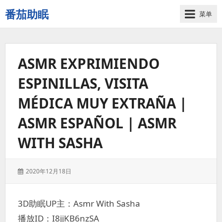
番茄助眠
菜单
一
个
无
ASMR EXPRIMIENDO
底
噪
ESPINILLAS, VISITA
的
3d
MÉDICA MUY EXTRAÑA |
减
压
ASMR ESPAÑOL | ASMR
助
WITH SASHA
眠
视
频
发
2020年12月18日
网
表
站
于：
3D助眠UP主：Asmr With Sasha
播放ID：I8jjKB6nzSA