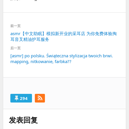
文
前一页
章
上
asmr【中文助眠】模拟新开业的采耳店 为你免费体验掏
导
耳音叉精油护耳服务
一
航
篇：
后一页
下
[asmr] po polsku. Świąteczna stylizacja twoich brwi.
mapping, nitkowanie, farbka??
一
篇：
294
发表回复