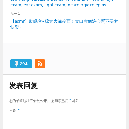
导
exam, ear exam, light exam, neurologic roleplay
一
航
篇：
后一页
下
【asmr】助眠音~嗦壹大碗冷面！壹口壹個溏心蛋不要太
快樂~
一
篇：
294
发表回复
您的邮箱地址不会被公开。
必填项已用
*
标注
评论
*