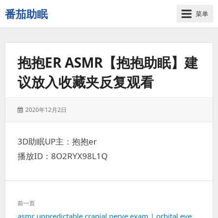
番茄助眠
菜单
一
个
无
抱抱ER ASMR【抱抱助眠】建
底
噪
议放入收藏夹反复观看
的
3d
减
发
2020年12月2日
压
表
助
于：
眠
3D助眠UP主：抱抱er
视
播放ID：8O2RYX98L1Q
频
网
站
文
前一页
章
上
asmr unpredictable cranial nerve exam | orbital eye