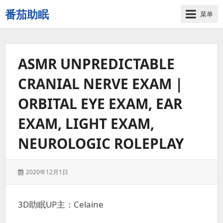
番茄助眠
菜单
一
个
无
ASMR UNPREDICTABLE
底
噪
CRANIAL NERVE EXAM |
的
3d
ORBITAL EYE EXAM, EAR
减
压
EXAM, LIGHT EXAM,
助
NEUROLOGIC ROLEPLAY
眠
视
频
发
2020年12月1日
网
表
站
于：
3D助眠UP主：Celaine