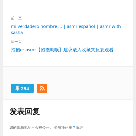
文
前一页
章
上
mi verdadero nombre … | asmr español | asmr with
导
sasha
一
航
篇：
后一页
下
抱抱er asmr【抱抱助眠】建议放入收藏夹反复观看
一
篇：
294
发表回复
您的邮箱地址不会被公开。
必填项已用
*
标注