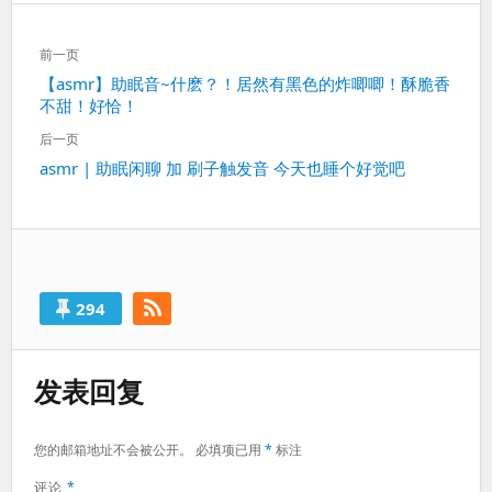
文
前一页
章
上
【asmr】助眠音~什麽？！居然有黑色的炸唧唧！酥脆香
导
不甜！好恰！
一
航
篇：
后一页
下
asmr | 助眠闲聊 加 刷子触发音 今天也睡个好觉吧
一
篇：
294
发表回复
您的邮箱地址不会被公开。
必填项已用
*
标注
评论
*