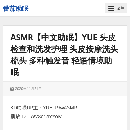
番茄助眠
菜单
一
个
无
ASMR【中文助眠】YUE 头皮
底
噪
检查和洗发护理 头皮按摩洗头
的
3d
梳头 多种触发音 轻语情境助
减
压
眠
助
眠
视
发
2020年11月21日
表
频
于：
网
3D助眠UP主：YUE_19wASMR
站
播放ID：WV8cr2rcYoM