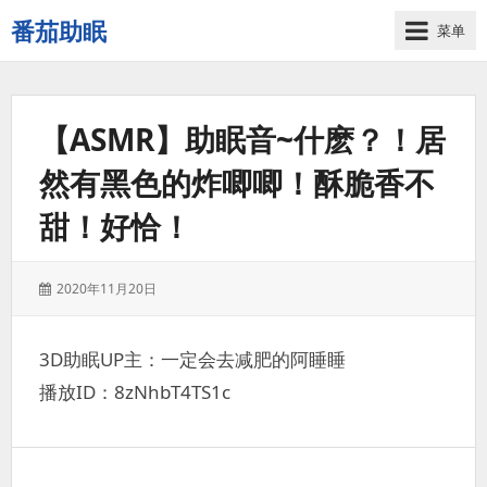
番茄助眠
菜单
一
个
无
【ASMR】助眠音~什麽？！居
底
噪
然有黑色的炸唧唧！酥脆香不
的
3d
甜！好恰！
减
压
助
发
2020年11月20日
眠
表
视
于：
频
3D助眠UP主：一定会去减肥的阿睡睡
网
播放ID：8zNhbT4TS1c
站
文