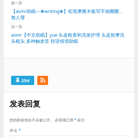
前一页
章
上
【asmr助眠—❀writing❀】铅笔摩擦木板写字画圈圈，
导
無人聲
一
航
篇：
后一页
下
asmr【中文助眠】yue 头皮检查和洗发护理 头皮按摩洗
头梳头 多种触发音 轻语情境助眠
一
篇：
294
发表回复
您的邮箱地址不会被公开。
必填项已用
*
标注
评论
*