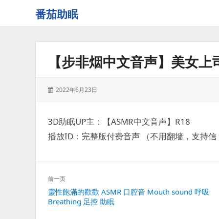
番茄助眠
一
个
无
【步非烟中文音声】美女上
底
噪
的
发
2022年6月23日
3d
表
减
于：
压
3D助眠UP主：【ASMR中文音声】R18
助
播放ID：完整版付费音声 （不用翻墙，支持信，
眠
视
频
网
文
前一页
站
章
上
靈性飽滿的歡歡 ASMR 口腔音 Mouth sound 呼吸
导
Breathing 足控 助眠
一
航
篇：