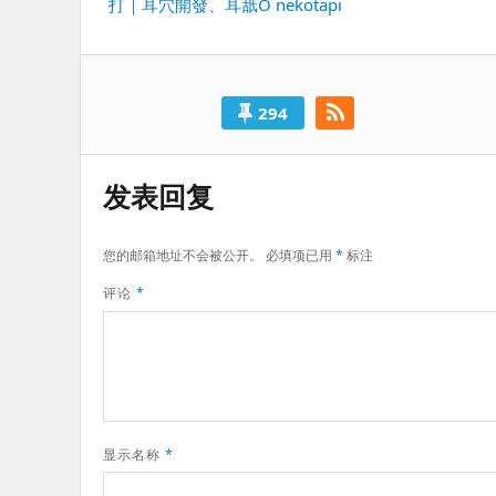
导
打｜耳穴開發、耳舐O nekotapi
一
航
篇：
294
发表回复
您的邮箱地址不会被公开。
必填项已用
*
标注
评论
*
显示名称
*