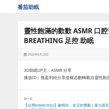
番茄助眠
一
个
无
靈性飽滿的歡歡 ASMR 口腔音
底
噪
BREATHING 足控 助眠
的
3d
减
发
2022年6月23日
压
表
助
于：
眠
3D助眠UP主：ASMR 分享
视
播放ID：無盈利純分享侵權必刪轉載自靈性飽
频
网
站
文
前一页
章
上
【台灣ASMR/3Dio】劇情向：女王的獎勵｜暴力舔