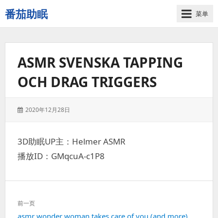
番茄助眠
菜单
一
个
无
ASMR SVENSKA TAPPING
底
噪
OCH DRAG TRIGGERS
的
3d
减
发
2020年12月28日
压
表
助
于：
眠
3D助眠UP主：Helmer ASMR
视
播放ID：GMqcuA-c1P8
频
网
站
文
前一页
章
上
asmr wonder woman takes care of you (and more)