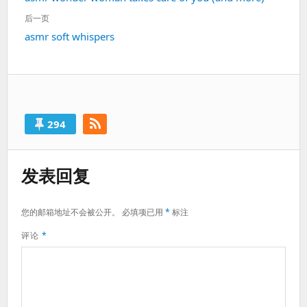
导
一
航
后一页
篇：
下
asmr soft whispers
一
篇：
294
发表回复
您的邮箱地址不会被公开。
必填项已用
*
标注
评论
*