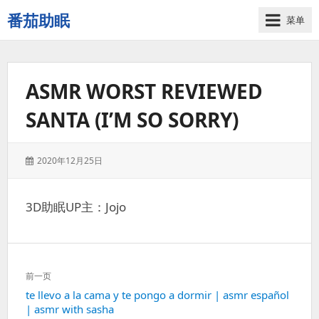
番茄助眠
菜单
一
个
无
ASMR WORST REVIEWED
底
噪
SANTA (I’M SO SORRY)
的
3d
减
发
2020年12月25日
压
表
助
于：
眠
3D助眠UP主：Jojo
视
频
网
站
文
前一页
章
上
te llevo a la cama y te pongo a dormir | asmr español
导
| asmr with sasha
一
航