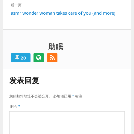
篇：
后一页
下
asmr wonder woman takes care of you (and more)
一
篇：
助眠
20
发表回复
您的邮箱地址不会被公开。
必填项已用
*
标注
评论
*