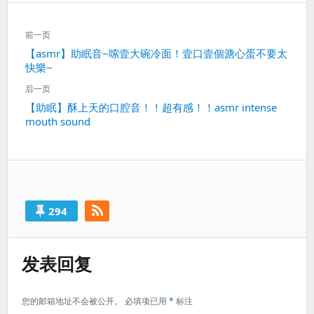
文
前一页
章
上
【asmr】助眠音~嗦壹大碗冷面！壹口壹個溏心蛋不要太
导
快樂~
一
航
篇：
后一页
下
【助眠】酥上天的口腔音！！超有感！！asmr intense
mouth sound
一
篇：
294
发表回复
您的邮箱地址不会被公开。
必填项已用
*
标注