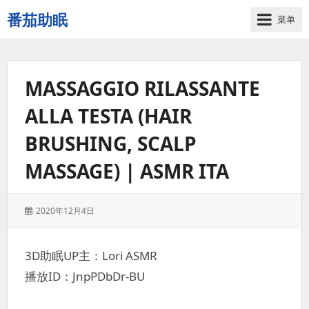
番茄助眠
菜单
一
个
无
MASSAGGIO RILASSANTE
底
噪
ALLA TESTA (HAIR
的
3d
BRUSHING, SCALP
减
压
MASSAGE) | ASMR ITA
助
眠
视
发
2020年12月4日
表
频
于：
网
3D助眠UP主：Lori ASMR
站
播放ID：JnpPDbDr-BU