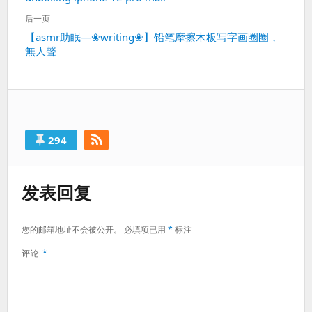
导
一
航
后一页
篇：
下
【asmr助眠—❀writing❀】铅笔摩擦木板写字画圈圈，
無人聲
一
篇：
294
发表回复
您的邮箱地址不会被公开。
必填项已用
*
标注
评论
*