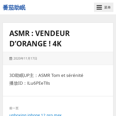
番茄助眠
菜单
一
个
无
ASMR : VENDEUR
底
噪
D’ORANGE ! 4K
的
3d
减
发
2020年11月17日
压
表
助
于：
眠
3D助眠UP主：ASMR Tom et sérénité
视
播放ID：lLu6PEeTlls
频
网
站
文
前一页
章
上
unboxing iphone 12 pro max