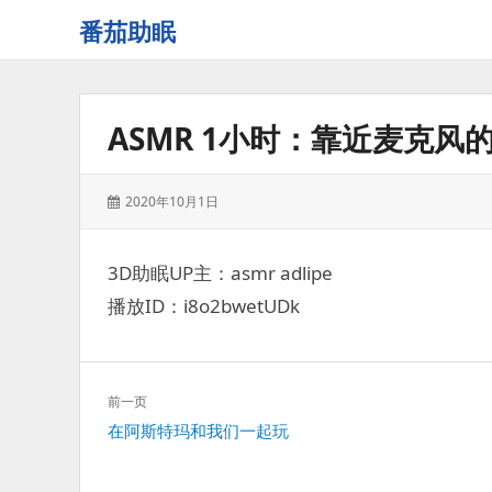
番茄助眠
一
个
无
ASMR 1小时：靠近麦克
底
噪
的
发
2020年10月1日
3d
表
减
于：
压
3D助眠UP主：asmr adlipe
助
播放ID：i8o2bwetUDk
眠
视
频
网
文
前一页
站
章
上
在阿斯特玛和我们一起玩
导
一
航
篇：