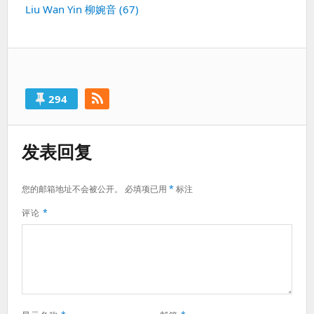
篇：
下
Liu Wan Yin 柳婉音 (67)
一
篇：
294
发表回复
您的邮箱地址不会被公开。
必填项已用
*
标注
评论
*