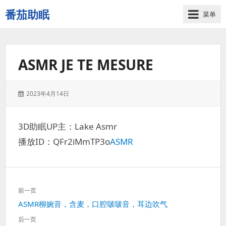
番茄助眠
菜单
一
个
无
ASMR JE TE MESURE
底
噪
的
发
2023年4月14日
3d
表
减
于：
压
3D助眠UP主：Lake Asmr
助
播放ID：QFr2iMmTP3o
ASMR
眠
视
频
网
文
站
前一页
章
上
ASMR柳婉音，含麦，口腔啵啵音，耳边吹气
导
一
航
后一页