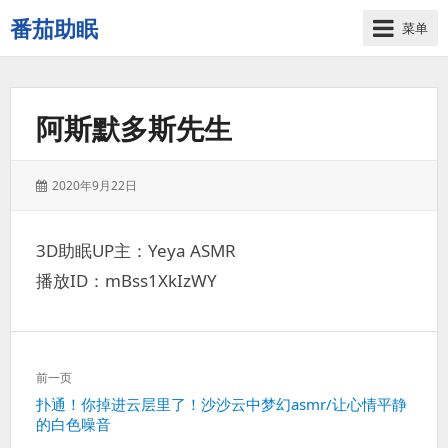
番茄助眠
菜单
一
个
无
阿斯默多斯先生
底
噪
的
发
2020年9月22日
3d
表
减
于：
压
3D助眠UP主：Yeya ASMR
助
播放ID：mBss1XkIzWY
眠
视
频
网
文
站
前一页
章
上
扑通！你掉进云层里了！沙沙云中梦幻asmr/让心情平静
导
的白色噪音
一
航