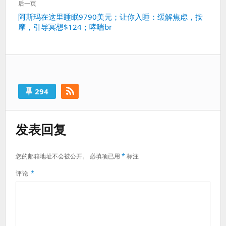
篇：
后一页
下
阿斯玛在这里睡眠9790美元；让你入睡：缓解焦虑，按
摩，引导冥想$124；哮喘br
一
篇：
294
发表回复
您的邮箱地址不会被公开。
必填项已用
*
标注
评论
*