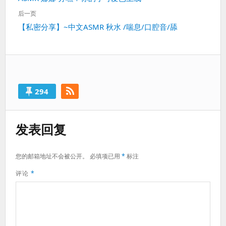
导
一
航
后一页
篇：
下
【私密分享】~中文ASMR 秋水 /喘息/口腔音/舔
一
篇：
294
发表回复
您的邮箱地址不会被公开。
必填项已用
*
标注
评论
*