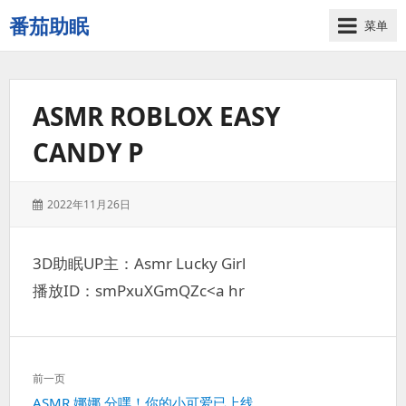
番茄助眠
菜单
一
个
无
ASMR ROBLOX EASY
底
噪
CANDY P
的
3d
减
发
2022年11月26日
压
表
助
于：
眠
3D助眠UP主：Asmr Lucky Girl
视
播放ID：smPxuXGmQZc<a hr
频
网
站
文
前一页
章
上
ASMR 娜娜 分嘿！你的小可爱已上线