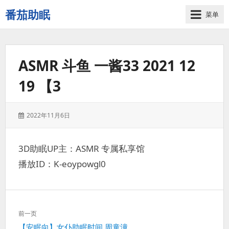
番茄助眠
菜单
一
个
无
ASMR 斗鱼 一酱33 2021 12
底
噪
19 【3
的
3d
减
发
2022年11月6日
压
表
助
于：
眠
3D助眠UP主：ASMR 专属私享馆
视
播放ID：K-eoypowgl0
频
网
站
文
前一页
章
上
【安眠向】女仆助眠时间 周童潼