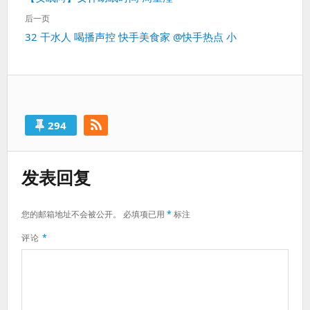
导
一
航
后一页
篇：
下
32 干水人 喝播声控 快手美食家 @快手热点 小
一
篇：
294
发表回复
您的邮箱地址不会被公开。
必填项已用
*
标注
评论
*