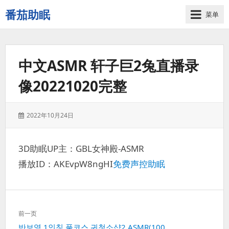
番茄助眠
菜单
一
个
无
中文ASMR 轩子巨2兔直播录
底
噪
像20221020完整
的
3d
减
发
2022年10月24日
压
表
助
于：
眠
3D助眠UP主：GBL女神殿-ASMR
视
播放ID：AKEvpW8ngHI
免费声控助眠
频
网
站
文
前一页
章
上
반보영 1인칭 풀코스 귀청소샵2 ASMR(100