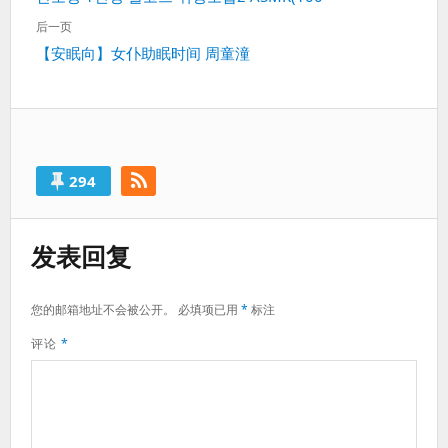
导
一
航
后一页
篇：
下
【安眠向】女仆助眠时间 周童潼
一
篇：
294
发表回复
您的邮箱地址不会被公开。
必填项已用
*
标注
评论
*