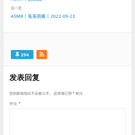
导
一
航
后一页
篇：
下
ASMR丨菟菟萌酱丨2022-09-23
一
篇：
294
发表回复
您的邮箱地址不会被公开。
必填项已用
*
标注
评论
*