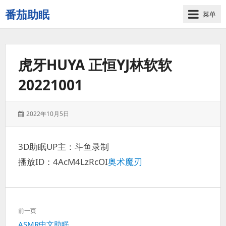
番茄助眠
菜单
一
个
无
虎牙HUYA 正恒YJ林软软
底
噪
20221001
的
3d
减
发
2022年10月5日
压
表
助
于：
眠
3D助眠UP主：斗鱼录制
视
播放ID：4AcM4LzRcOI
奥术魔刃
频
网
站
文
前一页
章
上
ASMR中文助眠