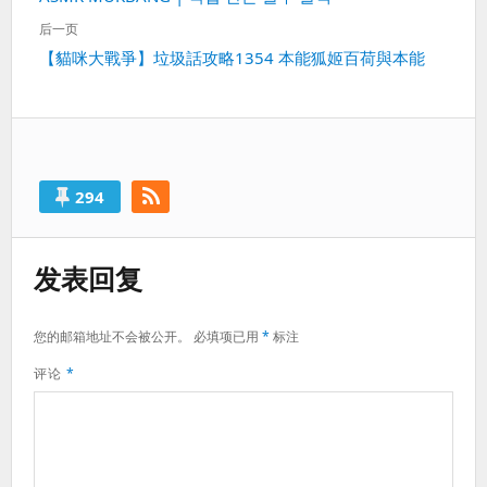
导
一
航
后一页
篇：
下
【貓咪大戰爭】垃圾話攻略1354 本能狐姬百荷與本能
一
篇：
294
发表回复
您的邮箱地址不会被公开。
必填项已用
*
标注
评论
*