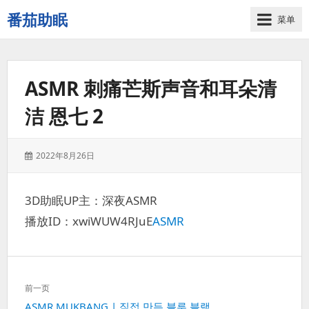
番茄助眠
菜单
一
个
无
ASMR 刺痛芒斯声音和耳朵清
底
噪
洁 恩七 2
的
3d
减
发
2022年8月26日
压
表
助
于：
眠
3D助眠UP主：深夜ASMR
视
播放ID：xwiWUW4RJuE
ASMR
频
网
站
文
前一页
章
上
ASMR MUKBANG | 직접 만든 블루 블랙