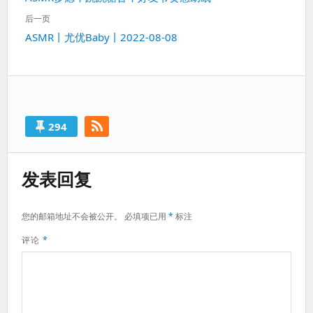
导
一
航
后一页
篇：
下
ASMR丨尤优Baby丨2022-08-08
一
篇：
294
发表回复
您的邮箱地址不会被公开。
必填项已用
*
标注
评论
*