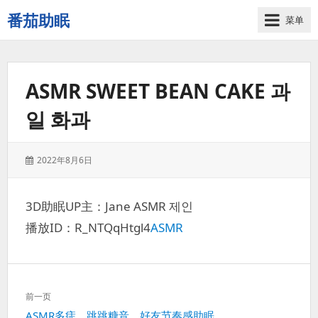
番茄助眠
菜单
一
个
无
ASMR SWEET BEAN CAKE 과
底
噪
일 화과
的
3d
减
发
2022年8月6日
压
表
助
于：
眠
3D助眠UP主：Jane ASMR 제인
视
播放ID：R_NTQqHtgl4
ASMR
频
网
站
文
前一页
章
上
ASMR多痣，跳跳糖音，好友节奏感助眠