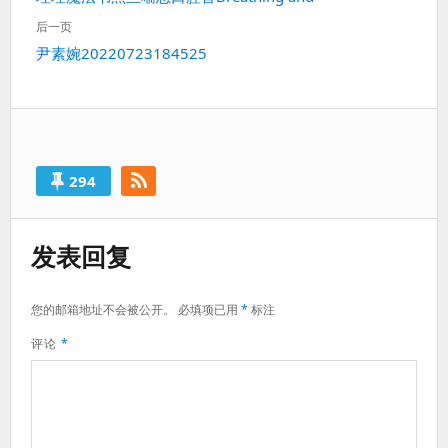
导
一
航
后一页
篇：
下
尹素婉20220723184525
一
篇：
294
发表回复
您的邮箱地址不会被公开。
必填项已用
*
标注
评论
*