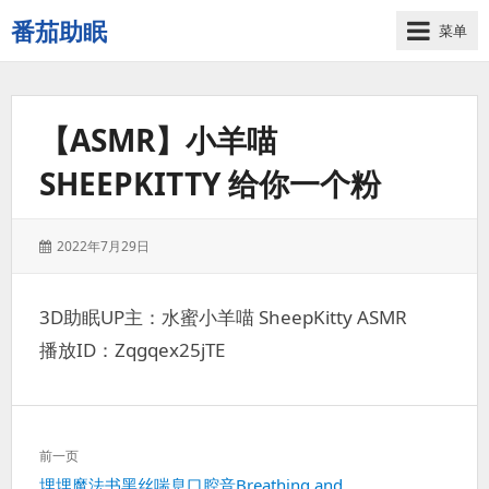
番茄助眠
菜单
一
个
无
【ASMR】小羊喵
底
噪
SHEEPKITTY 给你一个粉
的
3d
减
发
2022年7月29日
压
表
助
于：
眠
3D助眠UP主：水蜜小羊喵 SheepKitty ASMR
视
播放ID：Zqgqex25jTE
频
网
站
文
前一页
章
上
埋埋魔法书黑丝喘息口腔音Breathing and