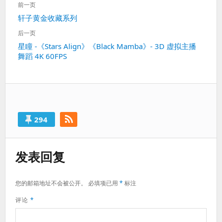
前一页
章
上
轩子黄金收藏系列
导
一
航
后一页
篇：
下
星瞳 -《Stars Align》《Black Mamba》- 3D 虚拟主播
舞蹈 4K 60FPS
一
篇：
294
发表回复
您的邮箱地址不会被公开。
必填项已用
*
标注
评论
*