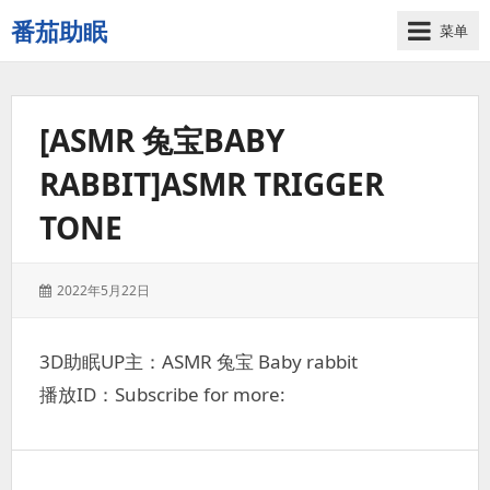
番茄助眠
菜单
一
个
无
[ASMR 兔宝BABY
底
噪
RABBIT]ASMR TRIGGER
的
3d
TONE
减
压
助
发
2022年5月22日
眠
表
视
于：
频
3D助眠UP主：ASMR 兔宝 Baby rabbit
网
播放ID：Subscribe for more:
站
文