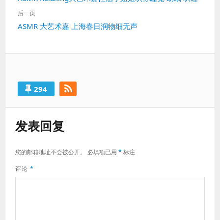
导
一
航
后一页
篇：
下
ASMR 大艺术嘉 上海春日润物细无声
一
篇：
294
发表回复
您的邮箱地址不会被公开。
必填项已用
*
标注
评论
*