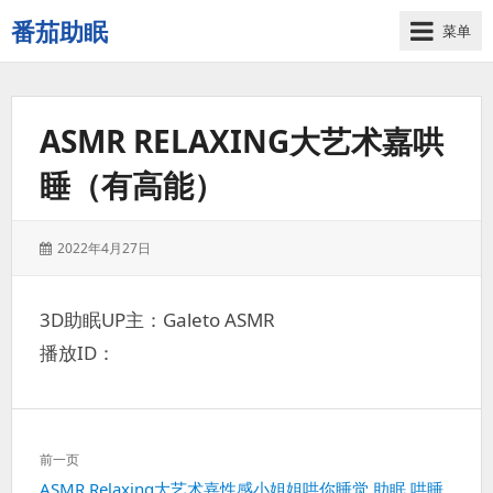
番茄助眠
菜单
一
个
无
ASMR RELAXING大艺术嘉哄
底
噪
睡（有高能）
的
3d
减
发
2022年4月27日
压
表
助
于：
眠
3D助眠UP主：Galeto ASMR
视
播放ID：
频
网
站
文
前一页
章
上
ASMR Relaxing大艺术嘉性感小姐姐哄你睡觉 助眠 哄睡