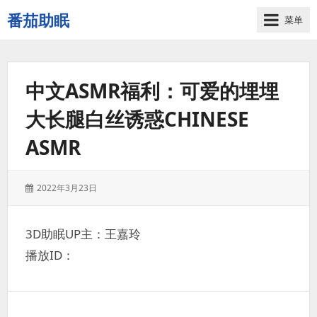
番茄助眠
菜单
一
个
无
中文ASMR福利：可爱的埋埋
底
噪
大长腿白丝诱惑CHINESE
的
3d
ASMR
减
压
助
发
2022年3月23日
眠
表
视
于：
频
3D助眠UP主：王嘉玲
网
播放ID：
站
文