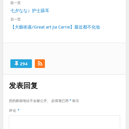
前一页
章
上
七夕なな）护士舔耳
导
一
航
后一页
篇：
下
【大藝術嘉/Great art Jia Carrie】最近都不化妆
一
篇：
294
发表回复
您的邮箱地址不会被公开。
必填项已用
*
标注
评论
*