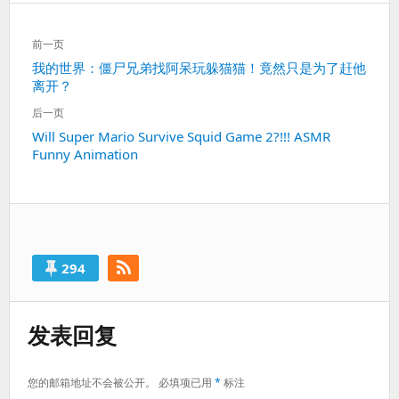
文
前一页
章
上
我的世界：僵尸兄弟找阿呆玩躲猫猫！竟然只是为了赶他
导
离开？
一
航
篇：
后一页
下
Will Super Mario Survive Squid Game 2?!!! ASMR
Funny Animation
一
篇：
294
发表回复
您的邮箱地址不会被公开。
必填项已用
*
标注