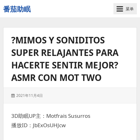
番茄助眠
菜单
一
个
无
?MIMOS Y SONIDITOS
底
噪
SUPER RELAJANTES PARA
的
3d
HACERTE SENTIR MEJOR?
减
压
ASMR CON MOT TWO
助
眠
视
发
2021年11月4日
表
频
于：
网
3D助眠UP主：Motfrais Susurros
站
播放ID：JbExOsUHJcw