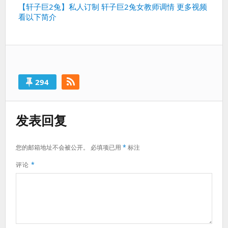
篇：
下
【轩子巨2兔】私人订制 轩子巨2兔女教师调情 更多视频
看以下简介
一
篇：
294
发表回复
您的邮箱地址不会被公开。
必填项已用
*
标注
评论
*