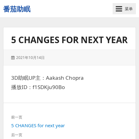
番茄助眠
菜单
一
个
无
5 CHANGES FOR NEXT YEAR
底
噪
的
发
2021年10月14日
3d
表
减
于：
压
3D助眠UP主：Aakash Chopra
助
播放ID：f1SDKju90Bo
眠
视
频
网
文
站
前一页
章
上
5 CHANGES for next year
导
一
航
后一页