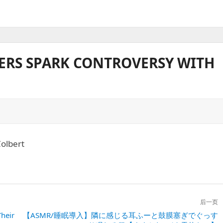
RS SPARK CONTROVERSY WITH
olbert
后一页
heir
下
【ASMR/睡眠導入】隣に感じる耳ふーと鼓膜塞ぎでぐっす