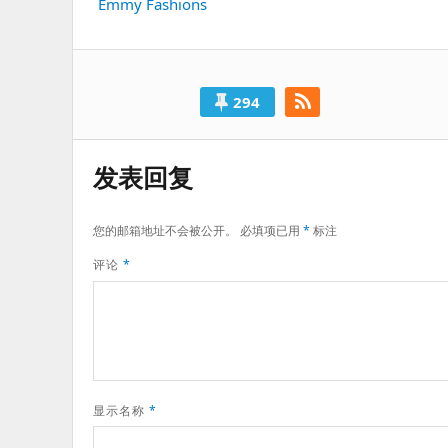
导
Emmy Fashions
一
航
篇：
294
发表回复
您的邮箱地址不会被公开。
必填项已用
*
标注
评论
*
显示名称
*