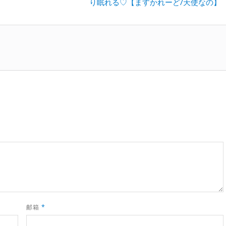
り眠れる♡【ますかれーど/天使なの】
一
篇：
邮箱
*