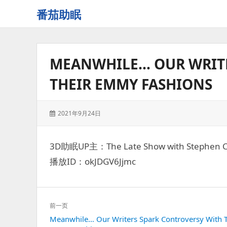
番茄助眠
一
个
无
MEANWHILE… OUR WRITE
底
噪
THEIR EMMY FASHIONS
的
3d
减
发
2021年9月24日
压
表
助
于：
眠
3D助眠UP主：The Late Show with Stephen C
视
播放ID：okJDGV6Jjmc
频
网
站
文
前一页
章
上
Meanwhile… Our Writers Spark Controversy With T