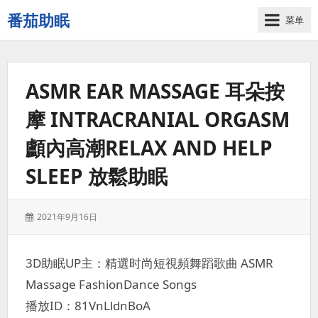
番茄助眠
菜单
一
个
无
ASMR EAR MASSAGE 耳朵按
底
噪
摩 INTRACRANIAL ORGASM
的
3d
顱內高潮RELAX AND HELP
减
压
SLEEP 放鬆助眠
助
眠
视
发
2021年9月16日
表
频
于：
网
3D助眠UP主：精選时尚短視頻舞蹈歌曲 ASMR
站
Massage FashionDance Songs
播放ID：81VnLldnBoA