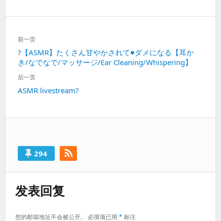
文
前一页
章
上
?【ASMR】たくさん甘やかされて♥ダメになる【耳か
导
き/なでなで/マッサージ/Ear Cleaning/Whispering】
一
航
篇：
后一页
下
ASMR livestream?
一
篇：
294
发表回复
您的邮箱地址不会被公开。
必填项已用
*
标注