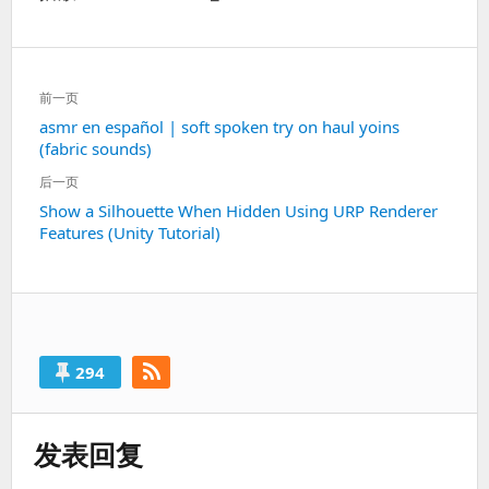
文
前一页
章
上
asmr en español | soft spoken try on haul yoins
导
(fabric sounds)
一
航
篇：
后一页
下
Show a Silhouette When Hidden Using URP Renderer
Features (Unity Tutorial)
一
篇：
294
发表回复