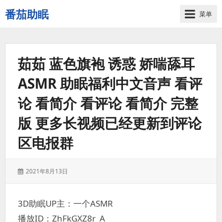
番茄助眠
菜单
一
个
无
茹茹 蓝色旗袍 诱惑 娇喘舔耳
底
噪
ASMR 助眠福利中文音声 看评
的
3d
论 看简介 看评论 看简介 完整
减
压
版 更多长视频已经更新到评论
助
区电报群
眠
视
频
发
2021年8月13日
网
表
站
于：
3D助眠UP主：一个ASMR
播放ID：ZhFkGXZ8r_A