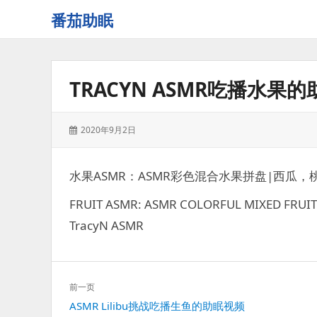
番茄助眠
一
个
无
TRACYN ASMR吃播水果
底
噪
的
发
2020年9月2日
3d
表
减
于：
压
水果ASMR：ASMR彩色混合水果拼盘|西瓜，
助
眠
FRUIT ASMR: ASMR COLORFUL MIXED FRUIT
视
TracyN ASMR
频
网
站
文
前一页
章
上
ASMR Lilibu挑战吃播生鱼的助眠视频