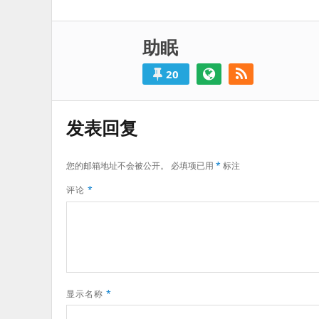
导
一
航
篇：
助眠
20
发表回复
您的邮箱地址不会被公开。
必填项已用
*
标注
评论
*
显示名称
*