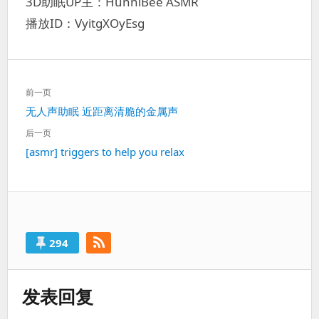
3D助眠UP主：HunniBee ASMR
播放ID：VyitgXOyEsg
文
前一页
章
上
无人声助眠 近距离清脆的金属声
导
一
航
后一页
篇：
下
[asmr] triggers to help you relax
一
篇：
294
发表回复