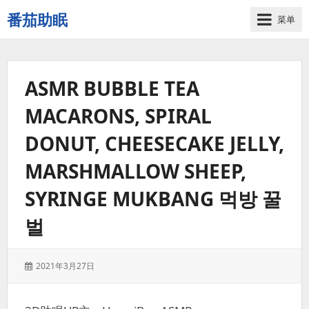
番茄助眠
菜单
一
个
无
ASMR BUBBLE TEA
底
噪
MACARONS, SPIRAL
的
3d
DONUT, CHEESECAKE JELLY,
减
压
MARSHMALLOW SHEEP,
助
SYRINGE MUKBANG 먹방 꿀
眠
视
벌
频
网
站
发
2021年3月27日
表
于：